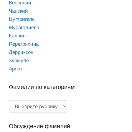
Весенний
Чапский
Цугтригель
Мусагалиева
Калнин
Перетряхина
Дерриксон
Зурмуле
Аргент
Фамилии по категориям
Фамилии
по
категориям
Обсуждение фамилий