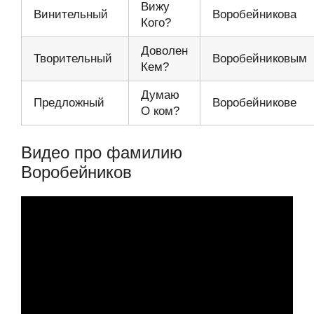
Вижу
Винительный
Воробейникова
Кого?
Доволен
Творительный
Воробейниковым
Кем?
Думаю
Предложный
Воробейникове
О ком?
Видео про фамилию
Воробейников