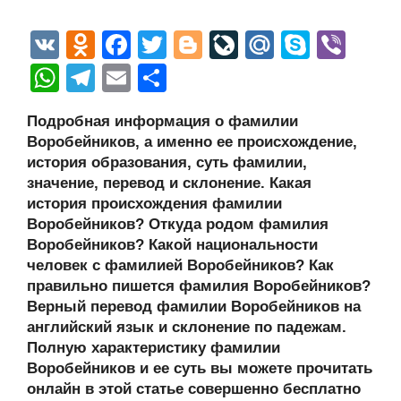
V
O
F
T
Bl
Li
M
S
Vi
K
d
a
wi
o
v
ail
ky
b
W
T
E
О
n
c
tt
g
e
.R
p
er
h
el
m
тп
Подробная информация о фамилии
o
e
er
g
J
u
e
at
e
ail
р
Воробейников, а именно ее происхождение,
kl
b
er
o
s
gr
а
история образования, суть фамилии,
a
o
ur
значение, перевод и склонение. Какая
A
a
в
история происхождения фамилии
ss
o
n
p
m
и
Воробейников? Откуда родом фамилия
ni
k
al
p
ть
Воробейников? Какой национальности
человек с фамилией Воробейников? Как
ki
правильно пишется фамилия Воробейников?
Верный перевод фамилии Воробейников на
английский язык и склонение по падежам.
Полную характеристику фамилии
Воробейников и ее суть вы можете прочитать
онлайн в этой статье совершенно бесплатно