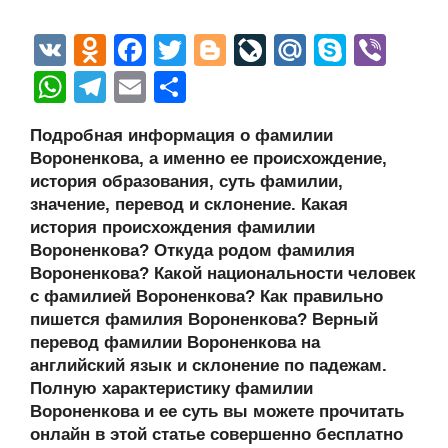
V
O
F
T
Bl
Li
M
S
Vi
K
d
a
wi
o
v
ail
ky
b
W
T
E
О
n
c
tt
g
e
.R
p
er
h
el
m
тп
Подробная информация о фамилии
o
e
er
g
J
u
e
at
e
ail
р
Вороненкова, а именно ее происхождение,
kl
b
er
o
s
gr
а
история образования, суть фамилии,
a
o
ur
значение, перевод и склонение. Какая
A
a
в
история происхождения фамилии
ss
o
n
p
m
и
Вороненкова? Откуда родом фамилия
ni
k
al
p
ть
Вороненкова? Какой национальности человек
с фамилией Вороненкова? Как правильно
ki
пишется фамилия Вороненкова? Верный
перевод фамилии Вороненкова на
английский язык и склонение по падежам.
Полную характеристику фамилии
Вороненкова и ее суть вы можете прочитать
онлайн в этой статье совершенно бесплатно