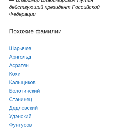
—
Владимир Владимирович Путин
действующий президент Российской
Федерации
Похожие фамилии
Шарычев
Арнгольд
Асратян
Кохи
Кальщиков
Болотинский
Станинец
Дедловский
Удэнский
Фунтусов