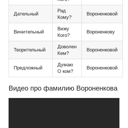
Рад
Дательный
Вороненковой
Кому?
Вижу
Винительный
Вороненкову
Кого?
Доволен
Творительный
Вороненковой
Кем?
Думаю
Предложный
Вороненковой
О ком?
Видео про фамилию Вороненкова