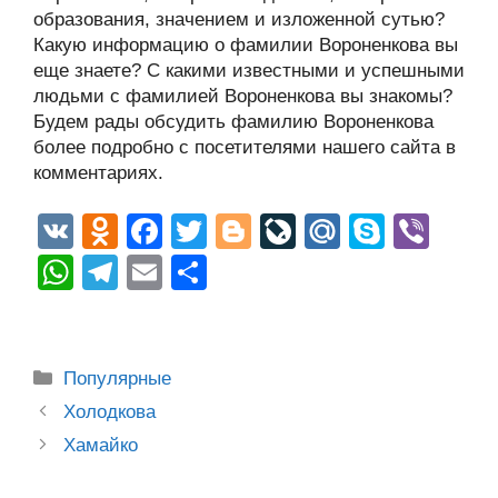
образования, значением и изложенной сутью?
Какую информацию о фамилии Вороненкова вы
еще знаете? С какими известными и успешными
людьми с фамилией Вороненкова вы знакомы?
Будем рады обсудить фамилию Вороненкова
более подробно с посетителями нашего сайта в
комментариях.
V
O
F
T
Bl
Li
M
S
Vi
K
d
a
wi
o
v
ail
ky
b
W
T
E
О
n
c
tt
g
e
.R
p
er
h
el
m
тп
o
e
er
g
J
u
e
at
e
ail
р
kl
b
er
o
s
gr
а
Рубрики
Популярные
a
o
ur
A
a
в
Post
Холодкова
ss
o
n
navigation
p
m
и
Хамайко
ni
k
al
p
ть