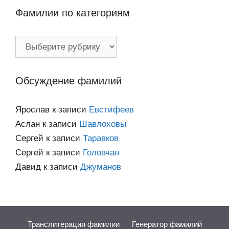
Фамилии по категориям
Фамилии
по
категориям
Обсуждение фамилий
Ярослав
к записи
Евстифеев
Аслан
к записи
Шавлоховы
Сергей
к записи
Таравков
Сергей
к записи
Головчан
Давид
к записи
Джуманов
Транслитерация фамилии
Генератор фамилий