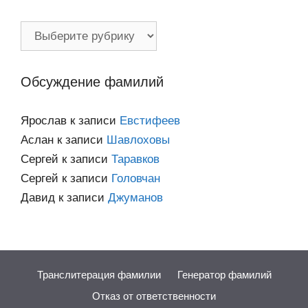
Фамилии
по
категориям
Обсуждение фамилий
Ярослав
к записи
Евстифеев
Аслан
к записи
Шавлоховы
Сергей
к записи
Таравков
Сергей
к записи
Головчан
Давид
к записи
Джуманов
Транслитерация фамилии
Генератор фамилий
Отказ от ответственности