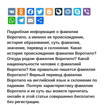
V
O
F
T
Bl
Li
M
S
Vi
K
d
a
wi
o
v
ail
ky
b
W
T
E
О
n
c
tt
g
e
.R
p
er
h
el
m
тп
Подробная информация о фамилии
o
e
er
g
J
u
e
at
e
ail
р
Воротило, а именно ее происхождение,
kl
b
er
o
s
gr
а
история образования, суть фамилии,
a
o
ur
значение, перевод и склонение. Какая
A
a
в
история происхождения фамилии Воротило?
ss
o
n
p
m
и
Откуда родом фамилия Воротило? Какой
ni
k
al
p
ть
национальности человек с фамилией
Воротило? Как правильно пишется фамилия
ki
Воротило? Верный перевод фамилии
Воротило на английский язык и склонение по
падежам. Полную характеристику фамилии
Воротило и ее суть вы можете прочитать
онлайн в этой статье совершенно бесплатно
без регистрации.