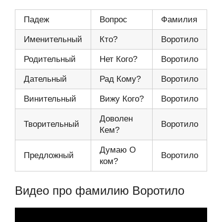
Падеж
Вопрос
Фамилия
Именительный
Кто?
Воротило
Родительный
Нет Кого?
Воротило
Дательный
Рад Кому?
Воротило
Винительный
Вижу Кого?
Воротило
Доволен
Творительный
Воротило
Кем?
Думаю О
Предложный
Воротило
ком?
Видео про фамилию Воротило