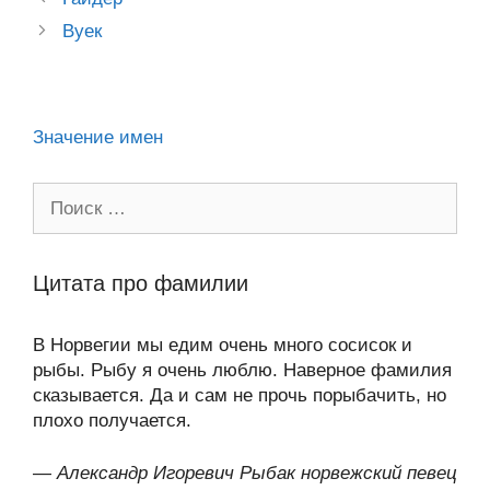
A
a
в
ss
o
n
navigation
p
m
и
Вуек
ni
k
al
p
ть
ki
Значение имен
Поиск:
Цитата про фамилии
В Норвегии мы едим очень много сосисок и
рыбы. Рыбу я очень люблю. Наверное фамилия
сказывается. Да и сам не прочь порыбачить, но
плохо получается.
—
Александр Игоревич Рыбак норвежский певец