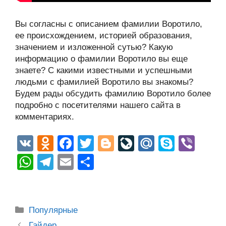
Вы согласны с описанием фамилии Воротило,
ее происхождением, историей образования,
значением и изложенной сутью? Какую
информацию о фамилии Воротило вы еще
знаете? С какими известными и успешными
людьми с фамилией Воротило вы знакомы?
Будем рады обсудить фамилию Воротило более
подробно с посетителями нашего сайта в
комментариях.
V
O
F
T
Bl
Li
M
S
Vi
K
d
a
wi
o
v
ail
ky
b
W
T
E
О
n
c
tt
g
e
.R
p
er
h
el
m
тп
o
e
er
g
J
u
e
at
e
ail
р
kl
b
er
o
s
gr
а
Рубрики
Популярные
a
o
ur
Post
Гайдер