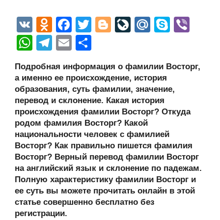
V
O
F
T
Bl
Li
M
S
Vi
K
d
a
wi
o
v
ail
ky
b
W
T
E
О
n
c
tt
g
e
.R
p
er
h
el
m
тп
Подробная информация о фамилии Восторг,
o
e
er
g
J
u
e
at
e
ail
р
а именно ее происхождение, история
kl
b
er
o
s
gr
а
образования, суть фамилии, значение,
a
o
ur
перевод и склонение. Какая история
A
a
в
происхождения фамилии Восторг? Откуда
ss
o
n
p
m
и
родом фамилия Восторг? Какой
ni
k
al
p
ть
национальности человек с фамилией
Восторг? Как правильно пишется фамилия
ki
Восторг? Верный перевод фамилии Восторг
на английский язык и склонение по падежам.
Полную характеристику фамилии Восторг и
ее суть вы можете прочитать онлайн в этой
статье совершенно бесплатно без
регистрации.