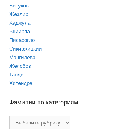
Бесуков
Жезлир
Хаджула
Вниирпа
Писарогло
Сикиржицкий
Мангилева
Желобов
Танде
Хитендра
Фамилии по категориям
Фамилии
по
категориям