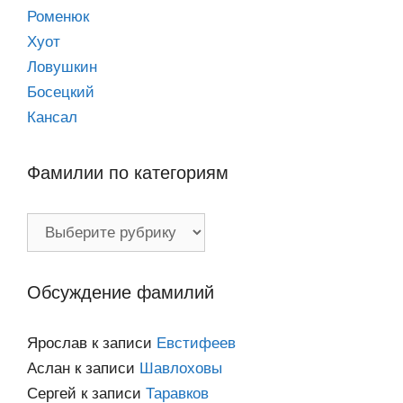
Роменюк
Хуот
Ловушкин
Босецкий
Кансал
Фамилии по категориям
Фамилии
по
категориям
Обсуждение фамилий
Ярослав
к записи
Евстифеев
Аслан
к записи
Шавлоховы
Сергей
к записи
Таравков