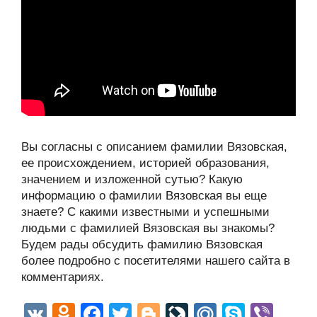
Вы согласны с описанием фамилии Вязовская,
ее происхождением, историей образования,
значением и изложенной сутью? Какую
информацию о фамилии Вязовская вы еще
знаете? С какими известными и успешными
людьми с фамилией Вязовская вы знакомы?
Будем рады обсудить фамилию Вязовская
более подробно с посетителями нашего сайта в
комментариях.
V
O
F
T
Bl
Li
M
S
Vi