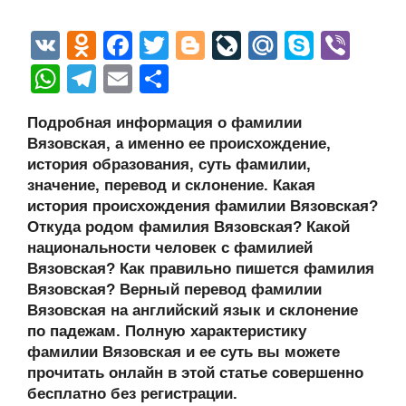
V
O
F
T
Bl
Li
M
S
Vi
K
d
a
wi
o
v
ail
ky
b
W
T
E
О
n
c
tt
g
e
.R
p
er
h
el
m
тп
Подробная информация о фамилии
o
e
er
g
J
u
e
at
e
ail
р
Вязовская, а именно ее происхождение,
kl
b
er
o
s
gr
а
история образования, суть фамилии,
a
o
ur
значение, перевод и склонение. Какая
A
a
в
история происхождения фамилии Вязовская?
ss
o
n
p
m
и
Откуда родом фамилия Вязовская? Какой
ni
k
al
p
ть
национальности человек с фамилией
Вязовская? Как правильно пишется фамилия
ki
Вязовская? Верный перевод фамилии
Вязовская на английский язык и склонение
по падежам. Полную характеристику
фамилии Вязовская и ее суть вы можете
прочитать онлайн в этой статье совершенно
бесплатно без регистрации.