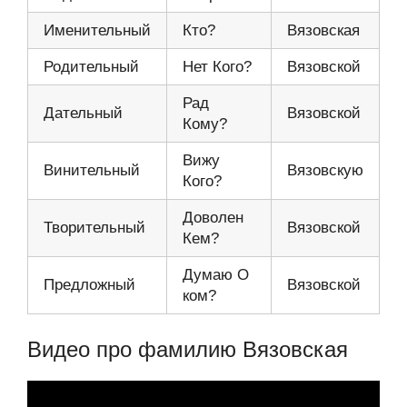
Именительный
Кто?
Вязовская
Родительный
Нет Кого?
Вязовской
Рад
Дательный
Вязовской
Кому?
Вижу
Винительный
Вязовскую
Кого?
Доволен
Творительный
Вязовской
Кем?
Думаю О
Предложный
Вязовской
ком?
Видео про фамилию Вязовская