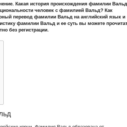
er
at
e
ail
р
онение. Какая история происхождения фамилии Валь
s
gr
а
циональности человек с фамилией Вальд? Как
ный перевод фамилии Вальд на английский язык и
A
a
в
истику фамилии Вальд и ее суть вы можете прочита
p
m
и
тно без регистрации.
p
ть
льд
ейские корни. Фамилия Вальд образована от