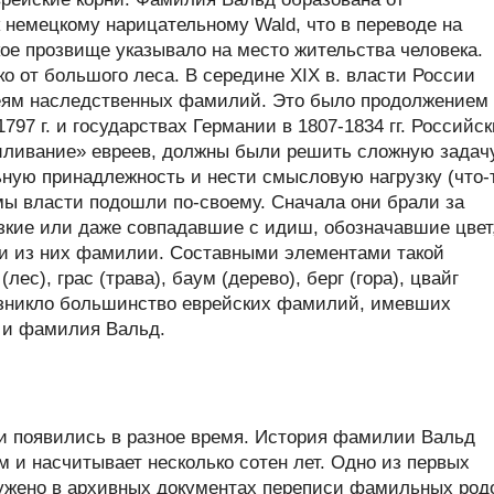
к немецкому нарицательному Wald, что в переводе на
кое прозвище указывало на место жительства человека.
ко от большого леса. В середине XIX в. власти России
еям наследственных фамилий. Это было продолжением
797 г. и государствах Германии в 1807-1834 гг. Российс
иливание» евреев, должны были решить сложную задачу
ую принадлежность и нести смысловую нагрузку (что-
мы власти подошли по-своему. Сначала они брали за
изкие или даже совпадавшие с идиш, обозначавшие цвет
ли из них фамилии. Составными элементами такой
лес), грас (трава), баум (дерево), берг (гора), цвайг
 возникло большинство еврейских фамилий, имевших
 и фамилия Вальд.
 появились в разное время. История фамилии Вальд
м и насчитывает несколько сотен лет. Одно из первых
жено в архивных документах переписи фамильных род