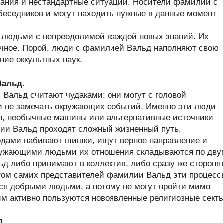
дания и нестандартные ситуации. Носители фамилии с
беседников и могут находить нужные в данные момент
 людьми с непреодолимой жаждой новых знаний. Их
дочное. Порой, люди с фамилией Вальд наполняют свою
ние оккультных наук.
Вальд
.
Вальд считают чудаками: они могут с головой
 и не замечать окружающих событий. Именно эти люди
я, необычные машины или альтернативные источники
ии Вальд проходят сложный жизненный путь,
одами набивают шишки, ищут верное направление и
ружающими людьми их отношения складываются по дву
д либо принимают в коллектив, либо сразу же стороня
этом самих представителей фамилии Вальд эти процесс
ся добрыми людьми, а потому не могут пройти мимо
им активно пользуются новоявленные религиозные секты
д
.