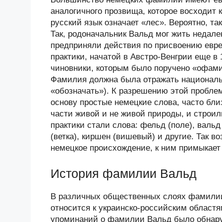
аналогичного прозвища, которое восходит 
русский язык означает «лес». Вероятно, та
Так, родоначальник Вальд мог жить недале
предприняли действия по присвоению евр
практики, начатой в Австро-Венгрии еще в 1
чиновники, которым было поручено «офам
Фамилия должна была отражать национальн
«обозначать»). К разрешению этой пробле
основу простые немецкие слова, часто бл
части живой и не живой природы, и строи
практики стали слова: фельд (поле), вальд (
(ветка), киршен (вишевый) и другие. Так
немецкое происхождение, к ним примыкает
История фамилии Вальд
В различных общественных слоях фамилии
относится к украинско-российским областя
упоминаний о фамилии Вальд было обнару