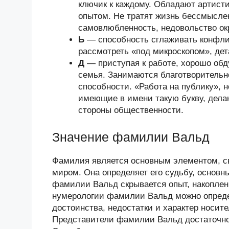
ключик к каждому. Обладают артист
опытом. Не тратят жизнь бессмысле
самовлюбленность, недовольство о
Ь
— способность сглаживать конфлик
рассмотреть «под микроскопом», дет
Д
— приступая к работе, хорошо об
семья. Занимаются благотворительн
способности. «Работа на публику», 
имеющие в имени такую букву, дела
стороны общественности.
Значение фамилии Вальд
Фамилия является основным элементом, 
миром. Она определяет его судьбу, основн
фамилии Вальд скрывается опыт, накопле
нумерологии фамилии Вальд можно опреде
достоинства, недостатки и характер носи
Представители фамилии Вальд достаточно