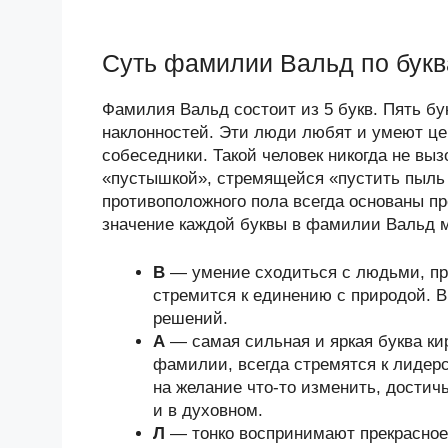
Суть фамилии Вальд по бук
Фамилия Вальд состоит из 5 букв. Пять б
наклонностей. Эти люди любят и умеют це
собеседники. Такой человек никогда не выз
«пустышкой», стремящейся «пустить пыль 
противоположного пола всегда основаны п
значение каждой буквы в фамилии Вальд мо
В
— умение сходиться с людьми, про
стремится к единению с природой. В
решений.
А
— самая сильная и яркая буква к
фамилии, всегда стремятся к лидерс
на желание что-то изменить, дости
и в духовном.
Л
— тонко воспринимают прекрасное.