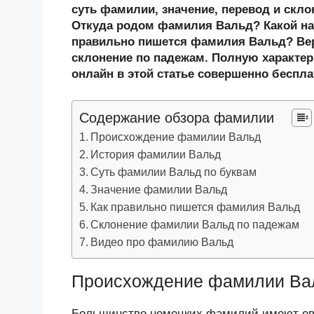
n
c
tt
g
e
.R
p
суть фамилии, значение, перевод и скл
o
e
er
g
J
u
e
Откуда родом фамилия Вальд? Какой на
правильно пишется фамилия Вальд? Вер
kl
b
er
o
склонение по падежам. Полную характер
a
o
ur
онлайн в этой статье совершенно беспла
ss
o
n
ni
k
al
Содержание обзора фамилии
ki
Происхождение фамилии Вальд
История фамилии Вальд
Суть фамилии Вальд по буквам
Значение фамилии Вальд
Как правильно пишется фамилия Вальд
Склонение фамилии Вальд по падежам
Видео про фамилию Вальд
Происхождение фамилии Ва
Большинство немецких фамилий имеют евр