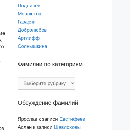
Подлинев
Мевлютов
Газарян
Добролюбов
кие
Артлифф
.
Солнышкина
то
,
Фамилии по категориям
Фамилии
по
категориям
Обсуждение фамилий
Ярослав
к записи
Евстифеев
Аслан
к записи
Шавлоховы
ов