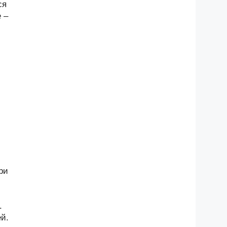
ся
 –
ри
.
й.