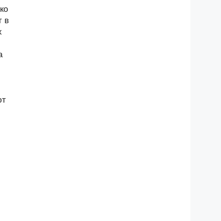
ко
т в
х
а
ют