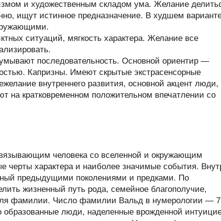
измом и художественным складом ума. Желание делить
нно, ищут истинное предназначение. В худшем варианте
кружающими.
тных ситуаций, мягкость характера. Желание все
ализировать.
думывают последовательность. Основной ориентир —
остью. Капризны. Имеют скрытые экстрасенсорные
нежелание внутреннего развития, основной акцент люди,
ют на кратковременном положительном впечатлении со
связывающим человека со вселенной и окружающим
ые черты характера и наиболее значимые события. Внут
нный предыдущими поколениями и предками. По
лить жизненный путь рода, семейное благополучие,
теля фамилии. Число фамилии Вальд в нумерологии — 7
 образованные люди, наделенные врожденной интуицие