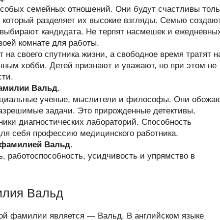
собых семейных отношений. Они будут счастливы толь
 который разделяет их высокие взгляды. Семью создаю
о выбирают кандидата. Не терпят насмешек и ежедневны
воей комнате для работы.
на своего спутника жизни, а свободное время тратят н
енным хобби. Детей признают и уважают, но при этом не
сти.
амилии Вальд
.
циальные ученые, мыслители и философы. Они обожа
разрешимые задачи. Это прирожденные детективы,
ники диагностических лабораторий. Способность
для себя профессию медицинского работника.
с фамилией Вальд
.
, работоспособность, усидчивость и упрямство в
илия Вальд
ой фамилии является — Вальд. В английском языке