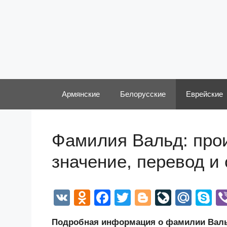
Перейти
к
содержимому
Армянские
Белорусские
Еврейские
Фамилия Вальд: прои
значение, перевод и
V
O
F
T
Bl
Li
M
S
K
d
a
wi
o
v
ail
k
Подробная информация о фамилии Вальд