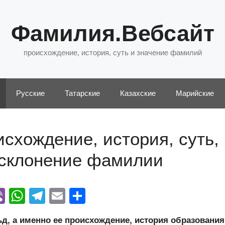
Фамилия.Вебсайт
происхождение, история, суть и значение фамилий
Русские
Татарские
Казахские
Марийские
схождение, история, суть,
 склонение фамилии
Vi
W
T
E
О
y
b
h
el
m
тп
, а именно ее происхождение, история образования