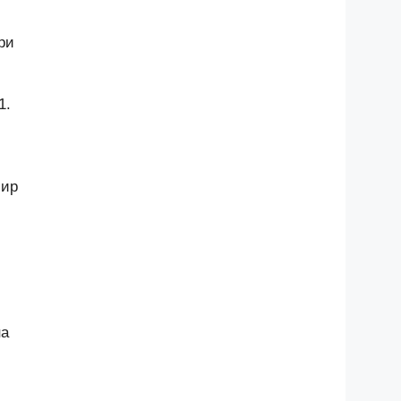
ри
1.
мир
на