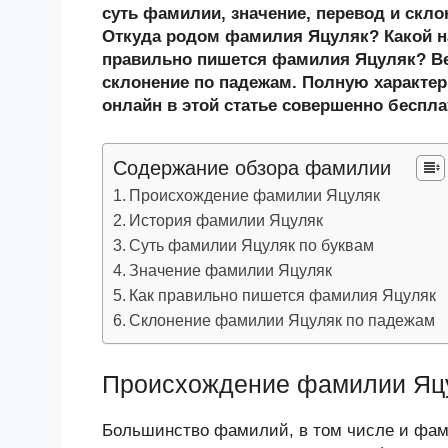
n
c
tt
g
e
.R
p
суть фамилии, значение, перевод и скл
o
e
er
g
J
u
e
Откуда родом фамилия Яцуляк? Какой н
правильно пишется фамилия Яцуляк? Ве
kl
b
er
o
склонение по падежам. Полную характер
a
o
ur
онлайн в этой статье совершенно беспла
ss
o
n
ni
k
al
Содержание обзора фамилии
ki
Происхождение фамилии Яцуляк
История фамилии Яцуляк
Суть фамилии Яцуляк по буквам
Значение фамилии Яцуляк
Как правильно пишется фамилия Яцуляк
Склонение фамилии Яцуляк по падежам
Происхождение фамилии Яц
Большинство фамилий, в том числе и фами