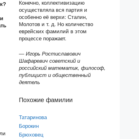
Конечно, коллективизацию
як?
осуществляла вся партия и
особенно её верхи: Сталин,
 и
Молотов и т. д. Но количество
ать
еврейских фамилий в этом
процессе поражает.
—
Игорь Ростиславович
Шафаревич советский и
российский математик, философ,
публицист и общественный
деятель
Похожие фамилии
Татаринова
Борокин
или
Брюховец