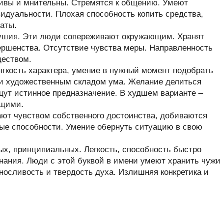
чивы и мнительны. Стремятся к общению. Умеют
идуальности. Плохая способность копить средства,
аты.
душия. Эти люди сопереживают окружающим. Хранят
вершенства. Отсутствие чувства меры. Направленность
ществом.
гкость характера, умение в нужный момент подобрать
 и художественным складом ума. Желание делиться
щут истинное предназначение. В худшем варианте –
ющими.
ют чувством собственного достоинства, добиваются
ые способности. Умение обернуть ситуацию в свою
х, принципиальных. Легкость, способность быстро
нания. Люди с этой буквой в имени умеют хранить чуж
ыносливость и твердость духа. Излишняя конкретика и