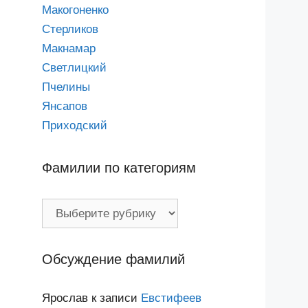
Макогоненко
Стерликов
Макнамар
Светлицкий
Пчелины
Янсапов
Приходский
Фамилии по категориям
Фамилии
по
категориям
Обсуждение фамилий
Ярослав
к записи
Евстифеев