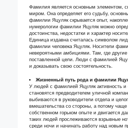
Фамилия является основным элементом, 
миром. Она определяет его судьбу, основн
фамилии Яцуляк скрывается опыт, накопл
нумерологии фамилии Яцуляк можно опред
достоинства, недостатки и характер носи
Единица издавна считалась символом лиде
фамилии человека Яцуляк. Носители фами
невероятными амбициями. Там, где другие 
поставленной цели. Люди с фамилией Яцу
и доказывать свою состоятельность.
Жизненный путь рода и фамилии Яцу
У людей с фамилией Яцуляк активность и 
становятся предводителем уличной компани
выбиваются в руководители отдела и целог
вмешательства со стороны, а потому чаще 
собственном горьком опыте и двигается да
таких людей прослеживаются взрывные нот
среди ночи и начинать работу над новым п