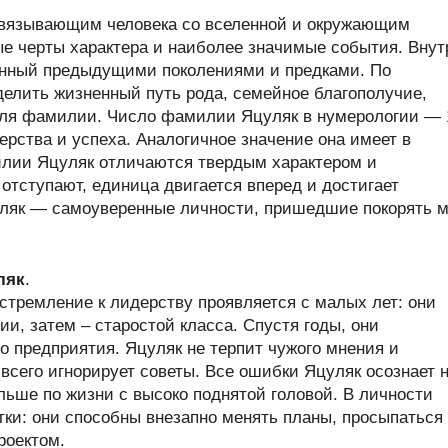
связывающим человека со вселенной и окружающим
ые черты характера и наиболее значимые события. Внут
енный предыдущими поколениями и предками. По
елить жизненный путь рода, семейное благополучие,
теля фамилии. Число фамилии Яцуляк в нумерологии — 
рства и успеха. Аналогичное значение она имеет в
лии Яцуляк отличаются твердым характером и
отступают, единица двигается вперед и достигает
ляк — самоуверенные личности, пришедшие покорять 
ляк
.
стремление к лидерству проявляется с малых лет: они
и, затем – старостой класса. Спустя годы, они
о предприятия. Яцуляк не терпит чужого мнения и
всего игнорирует советы. Все ошибки Яцуляк осознает 
льше по жизни с высоко поднятой головой. В личности
ки: они способны внезапно менять планы, просыпаться
роектом.