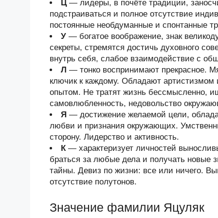
Ц
— лидеры, в почёте традиции, занос
подстраиваться и полное отсутствие индив
постоянные необдуманные и спонтанные тр
У
— богатое воображение, знак велико
секреты, стремятся достичь духовного со
внутрь себя, слабое взаимодействие с об
Л
— тонко воспринимают прекрасное. Мя
ключик к каждому. Обладают артистизмом
опытом. Не тратят жизнь бессмысленно, и
самовлюбленность, недовольство окружа
Я
— достижение желаемой цели, облада
любви и признания окружающих. Умственн
сторону. Лидерство и активность.
К
— характеризует личностей выносливы
браться за любые дела и получать новые з
тайны. Девиз по жизни: все или ничего. В
отсутствие полутонов.
Значение фамилии Яцуляк