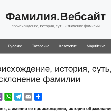
Фамилия.Вебсайт
происхождение, история, суть и значение фамилий
Русские
Татарские
Казахские
Марийские
исхождение, история, суть
 склонение фамилии
Vi
W
T
E
О
y
b
h
el
m
тп
к, а именно ее происхождение, история образовани