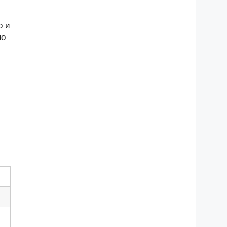
о и
но