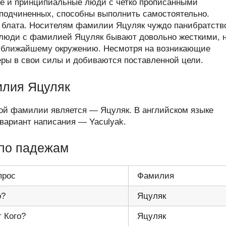
е и принципиальные люди с четко прописанными
 подчиненных, способны выполнить самостоятельно.
т блата. Носителям фамилии Яцуляк чуждо панибратств
 люди с фамилией Яцуляк бывают довольно жесткими, 
у ближайшему окружению. Несмотря на возникающие
еры в свои силы и добиваются поставленной цели.
илия Яцуляк
ой фамилии является — Яцуляк. В английском языке
ариант написания — Yaculyak.
по падежам
прос
Фамилия
о?
Яцуляк
т Кого?
Яцуляк