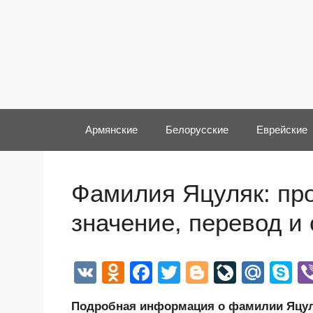
Перейти
к
содержимому
Армянские
Белорусские
Еврейские
Фамилия Яцуляк: про
значение, перевод и
V
O
F
T
Bl
Li
M
S
K
d
a
wi
o
v
ail
k
Подробная информация о фамилии Яцуля