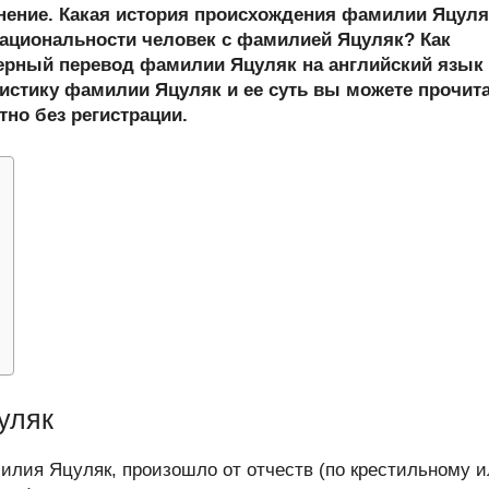
er
at
e
ail
р
онение. Какая история происхождения фамилии Яцул
s
gr
а
ациональности человек с фамилией Яцуляк? Как
рный перевод фамилии Яцуляк на английский язык
A
a
в
истику фамилии Яцуляк и ее суть вы можете прочит
p
m
и
тно без регистрации.
p
ть
уляк
лия Яцуляк, произошло от отчеств (по крестильному 