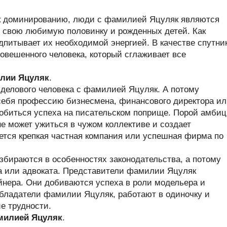
 к доминированию, люди с фамилией Яцуляк являются
 свою любимую половинку и рожденных детей. Как
одпитывает их необходимой энергией. В качестве спутни
овешенного человека, который сглаживает все
лии Яцуляк
.
 делового человека с фамилией Яцуляк. А потому
ебя профессию бизнесмена, финансового директора ил
обиться успеха на писательском поприще. Порой амби
не может ужиться в чужом коллективе и создает
ется крепкая частная компания или успешная фирма по
бираются в особенностях законодательства, а потому
а или адвоката. Представители фамилии Яцуляк
нера. Они добиваются успеха в роли модельера и
обладатели фамилии Яцуляк, работают в одиночку и
е трудности.
амилией Яцуляк
.