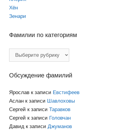
Хён
Зенари
Фамилии по категориям
Фамилии
по
категориям
Обсуждение фамилий
Ярослав
к записи
Евстифеев
Аслан
к записи
Шавлоховы
Сергей
к записи
Таравков
Сергей
к записи
Головчан
Давид
к записи
Джуманов