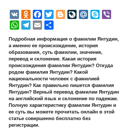
V
O
F
T
Bl
Li
M
S
Vi
K
d
a
wi
o
v
ail
ky
b
W
T
E
О
n
c
tt
g
e
.R
p
er
h
el
m
тп
Подробная информация о фамилии Янтудин,
o
e
er
g
J
u
e
at
e
ail
р
а именно ее происхождение, история
kl
b
er
o
s
gr
а
образования, суть фамилии, значение,
a
o
ur
перевод и склонение. Какая история
A
a
в
происхождения фамилии Янтудин? Откуда
ss
o
n
p
m
и
родом фамилия Янтудин? Какой
ni
k
al
p
ть
национальности человек с фамилией
Янтудин? Как правильно пишется фамилия
ki
Янтудин? Верный перевод фамилии Янтудин
на английский язык и склонение по падежам.
Полную характеристику фамилии Янтудин и
ее суть вы можете прочитать онлайн в этой
статье совершенно бесплатно без
регистрации.