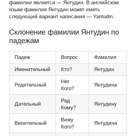
фамилии является — Янтудин. В английском
языке фамилия Янтудин может иметь
следующий вариант написания — Yantudin.
Склонение фамилии Янтудин по
падежам
Падеж
Вопрос
Фамилия
Именительный
Кто?
Янтудин
Нет
Родительный
Янтудина
Кого?
Рад
Дательный
Янтудину
Кому?
Вижу
Винительный
Янтудина
Кого?