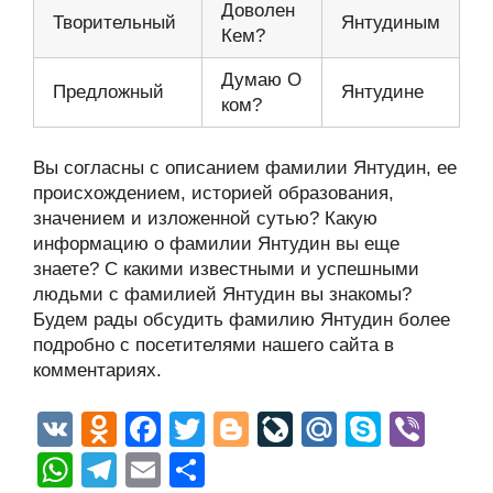
Доволен
Творительный
Янтудиным
Кем?
Думаю О
Предложный
Янтудине
ком?
Вы согласны с описанием фамилии Янтудин, ее
происхождением, историей образования,
значением и изложенной сутью? Какую
информацию о фамилии Янтудин вы еще
знаете? С какими известными и успешными
людьми с фамилией Янтудин вы знакомы?
Будем рады обсудить фамилию Янтудин более
подробно с посетителями нашего сайта в
комментариях.
V
O
F
T
Bl
Li
M
S
Vi
K
d
a
wi
o
v
ail
ky
b
W
T
E
О