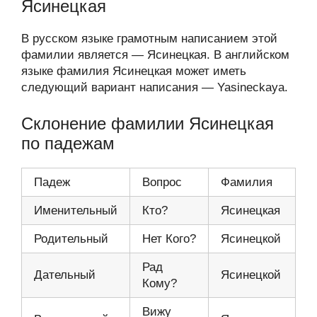
Ясинецкая
В русском языке грамотным написанием этой
фамилии является — Ясинецкая. В английском
языке фамилия Ясинецкая может иметь
следующий вариант написания — Yasineckaya.
Склонение фамилии Ясинецкая
по падежам
Падеж
Вопрос
Фамилия
Именительный
Кто?
Ясинецкая
Родительный
Нет Кого?
Ясинецкой
Рад
Дательный
Ясинецкой
Кому?
Вижу