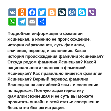
V
O
F
T
Bl
Li
M
S
Vi
K
d
a
wi
o
v
ail
ky
b
W
T
E
О
n
c
tt
g
e
.R
p
er
h
el
m
тп
Подробная информация о фамилии
o
e
er
g
J
u
e
at
e
ail
р
Ясинецкая, а именно ее происхождение,
kl
b
er
o
s
gr
а
история образования, суть фамилии,
a
o
ur
значение, перевод и склонение. Какая
A
a
в
история происхождения фамилии Ясинецкая?
ss
o
n
p
m
и
Откуда родом фамилия Ясинецкая? Какой
ni
k
al
p
ть
национальности человек с фамилией
Ясинецкая? Как правильно пишется фамилия
ki
Ясинецкая? Верный перевод фамилии
Ясинецкая на английский язык и склонение
по падежам. Полную характеристику
фамилии Ясинецкая и ее суть вы можете
прочитать онлайн в этой статье совершенно
бесплатно без регистрации.