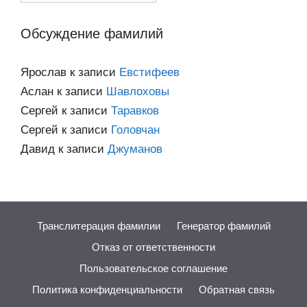
категориям
Обсуждение фамилий
Ярослав
к записи
Евстифеев
Аслан
к записи
Шавлоховы
Сергей
к записи
Таравков
Сергей
к записи
Головчан
Давид
к записи
Джуманов
Транслитерация фамилии
Генератор фамилий
Отказ от ответственности
Пользовательское соглашение
Политика конфиденциальности
Обратная связь