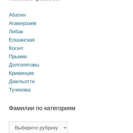
Абатин
Агамирзаев
Либак
Елшанская
Косил
Прыжки
Долгопятовы
Кривенцев
Джильотти
Тученова
Фамилии по категориям
Фамилии
по