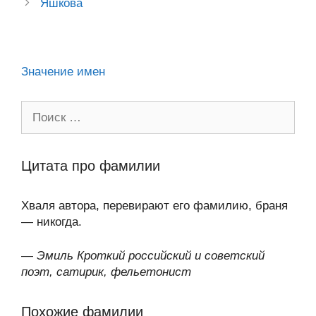
ss
o
n
p
m
и
Яшкова
ni
k
al
p
ть
ki
Значение имен
Поиск:
Цитата про фамилии
Хваля автора, перевирают его фамилию, браня
— никогда.
—
Эмиль Кроткий российский и советский
поэт, сатирик, фельетонист
Похожие фамилии