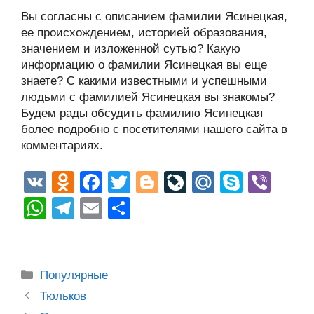
Вы согласны с описанием фамилии Ясинецкая,
ее происхождением, историей образования,
значением и изложенной сутью? Какую
информацию о фамилии Ясинецкая вы еще
знаете? С какими известными и успешными
людьми с фамилией Ясинецкая вы знакомы?
Будем рады обсудить фамилию Ясинецкая
более подробно с посетителями нашего сайта в
комментариях.
V
O
F
T
Bl
Li
M
S
Vi
K
d
a
wi
o
v
ail
ky
b
W
T
E
О
n
c
tt
g
e
.R
p
er
h
el
m
тп
o
e
er
g
J
u
e
at
e
ail
р
kl
b
er
o
s
gr
а
Рубрики
Популярные
a
o
ur
A
a
в
Post
Тюльков
navigation