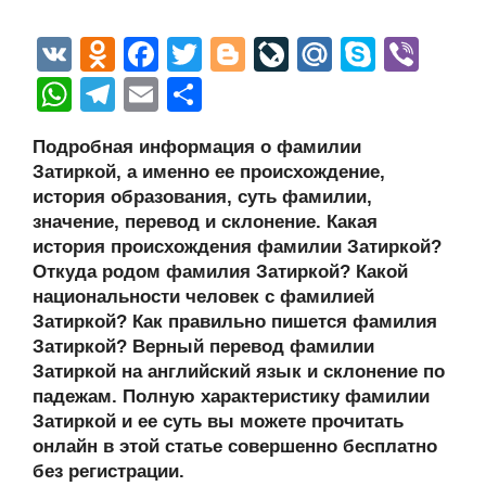
V
O
F
T
Bl
Li
M
S
Vi
K
d
a
wi
o
v
ail
ky
b
W
T
E
О
n
c
tt
g
e
.R
p
er
h
el
m
тп
Подробная информация о фамилии
o
e
er
g
J
u
e
at
e
ail
р
Затиркой, а именно ее происхождение,
kl
b
er
o
s
gr
а
история образования, суть фамилии,
a
o
ur
значение, перевод и склонение. Какая
A
a
в
история происхождения фамилии Затиркой?
ss
o
n
p
m
и
Откуда родом фамилия Затиркой? Какой
ni
k
al
p
ть
национальности человек с фамилией
Затиркой? Как правильно пишется фамилия
ki
Затиркой? Верный перевод фамилии
Затиркой на английский язык и склонение по
падежам. Полную характеристику фамилии
Затиркой и ее суть вы можете прочитать
онлайн в этой статье совершенно бесплатно
без регистрации.