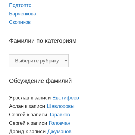
Подтопто
Барченкова
Скопиков
Фамилии по категориям
Фамилии
по
категориям
Обсуждение фамилий
Ярослав
к записи
Евстифеев
Аслан
к записи
Шавлоховы
Сергей
к записи
Таравков
Сергей
к записи
Головчан
Давид
к записи
Джуманов