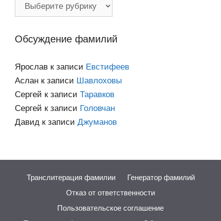
Фамилии
по
категориям
Обсуждение фамилий
Ярослав
к записи
Евстифеев
Аслан
к записи
Шавлоховы
Сергей
к записи
Таравков
Сергей
к записи
Головчан
Давид
к записи
Джуманов
Транслитерация фамилии
Генератор фамилий
Отказ от ответственности
Пользовательское соглашение