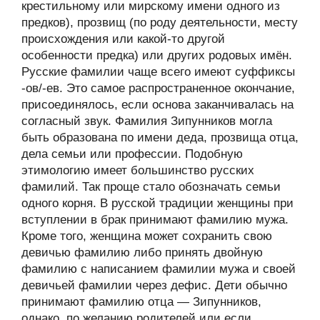
крестильному или мирскому имени одного из
предков), прозвищ (по роду деятельности, месту
происхождения или какой-то другой
особенности предка) или других родовых имён.
Русские фамилии чаще всего имеют суффиксы
-ов/-ев. Это самое распространенное окончание,
присоединялось, если основа заканчивалась на
согласный звук. Фамилия Зипунников могла
быть образована по имени деда, прозвища отца,
дела семьи или профессии. Подобную
этимологию имеет большинство русских
фамилий. Так проще стало обозначать семьи
одного корня. В русской традиции женщины при
вступлении в брак принимают фамилию мужа.
Кроме того, женщина может сохранить свою
девичью фамилию либо принять двойную
фамилию с написанием фамилии мужа и своей
девичьей фамилии через дефис. Дети обычно
принимают фамилию отца — Зипунников,
однако, по желанию родителей или если