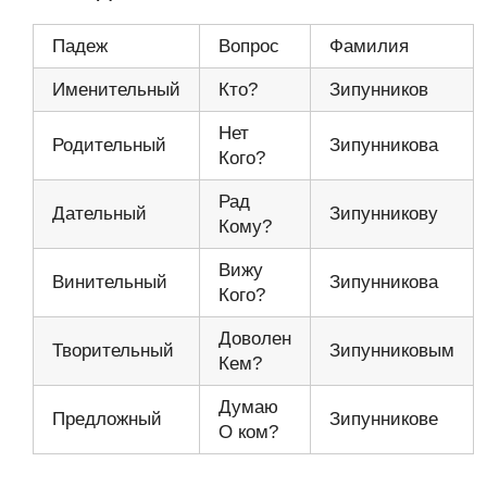
Падеж
Вопрос
Фамилия
Именительный
Кто?
Зипунников
Нет
Родительный
Зипунникова
Кого?
Рад
Дательный
Зипунникову
Кому?
Вижу
Винительный
Зипунникова
Кого?
Доволен
Творительный
Зипунниковым
Кем?
Думаю
Предложный
Зипунникове
О ком?