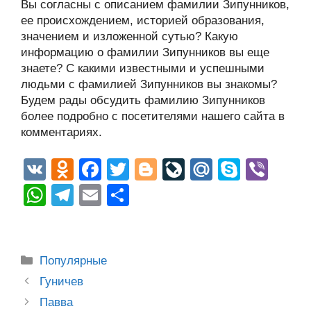
Вы согласны с описанием фамилии Зипунников,
ее происхождением, историей образования,
значением и изложенной сутью? Какую
информацию о фамилии Зипунников вы еще
знаете? С какими известными и успешными
людьми с фамилией Зипунников вы знакомы?
Будем рады обсудить фамилию Зипунников
более подробно с посетителями нашего сайта в
комментариях.
V
O
F
T
Bl
Li
M
S
Vi
K
d
a
wi
o
v
ail
ky
b
W
T
E
О
n
c
tt
g
e
.R
p
er
h
el
m
тп
o
e
er
g
J
u
e
at
e
ail
р
kl
b
er
o
s
gr
а
Рубрики
Популярные
a
o
ur
A
a
в
Post
Гуничев
ss
o
n
navigation
p
m
и
Павва