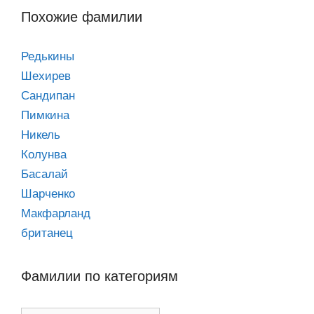
Похожие фамилии
Редькины
Шехирев
Сандипан
Пимкина
Никель
Колунва
Басалай
Шарченко
Макфарланд
британец
Фамилии по категориям