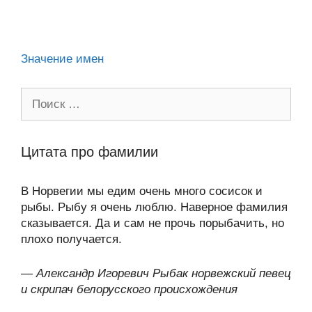
ni
k
al
p
ть
ki
Значение имен
Поиск:
Цитата про фамилии
В Норвегии мы едим очень много сосисок и
рыбы. Рыбу я очень люблю. Наверное фамилия
сказывается. Да и сам не прочь порыбачить, но
плохо получается.
—
Александр Игоревич Рыбак норвежский певец
и скрипач белорусского происхождения