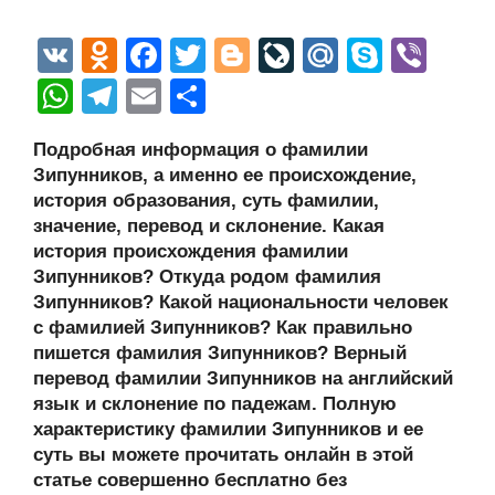
V
O
F
T
Bl
Li
M
S
Vi
K
d
a
wi
o
v
ail
ky
b
W
T
E
О
n
c
tt
g
e
.R
p
er
h
el
m
тп
Подробная информация о фамилии
o
e
er
g
J
u
e
at
e
ail
р
Зипунников, а именно ее происхождение,
kl
b
er
o
s
gr
а
история образования, суть фамилии,
a
o
ur
значение, перевод и склонение. Какая
A
a
в
история происхождения фамилии
ss
o
n
p
m
и
Зипунников? Откуда родом фамилия
ni
k
al
p
ть
Зипунников? Какой национальности человек
с фамилией Зипунников? Как правильно
ki
пишется фамилия Зипунников? Верный
перевод фамилии Зипунников на английский
язык и склонение по падежам. Полную
характеристику фамилии Зипунников и ее
суть вы можете прочитать онлайн в этой
статье совершенно бесплатно без