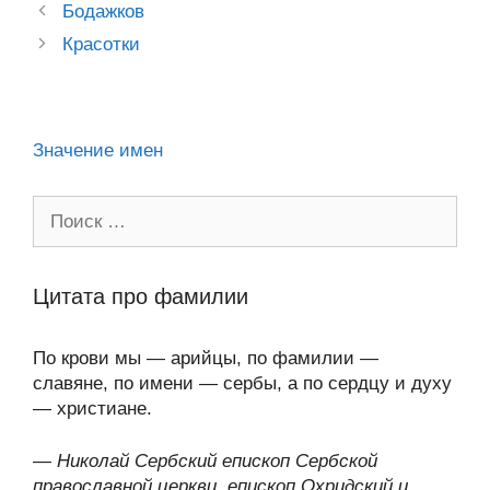
a
o
ur
A
a
в
Post
Бодажков
ss
o
n
navigation
p
m
и
Красотки
ni
k
al
p
ть
ki
Значение имен
Поиск:
Цитата про фамилии
По крови мы — арийцы, по фамилии —
славяне, по имени — сербы, а по сердцу и духу
— христиане.
—
Николай Сербский епископ Сербской
православной церкви, епископ Охридский и