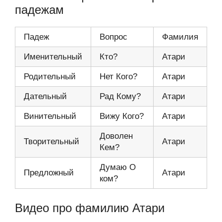
падежам
Падеж
Вопрос
Фамилия
Именительный
Кто?
Атари
Родительный
Нет Кого?
Атари
Дательный
Рад Кому?
Атари
Винительный
Вижу Кого?
Атари
Доволен
Творительный
Атари
Кем?
Думаю О
Предложный
Атари
ком?
Видео про фамилию Атари