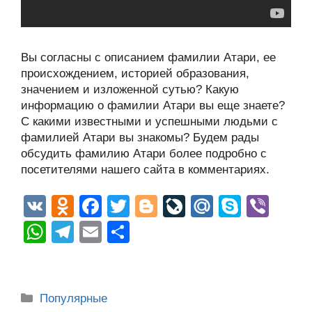
Вы согласны с описанием фамилии Атари, ее
происхождением, историей образования,
значением и изложенной сутью? Какую
информацию о фамилии Атари вы еще знаете?
С какими известными и успешными людьми с
фамилией Атари вы знакомы? Будем рады
обсудить фамилию Атари более подробно с
посетителями нашего сайта в комментариях.
V
O
F
T
Bl
Li
M
S
Vi
K
d
a
wi
o
v
ail
ky
b
W
T
E
О
n
c
tt
g
e
.R
p
er
h
el
m
тп
o
e
er
g
J
u
e
at
e
ail
р
kl
b
er
o
s
gr
а
Рубрики
Популярные