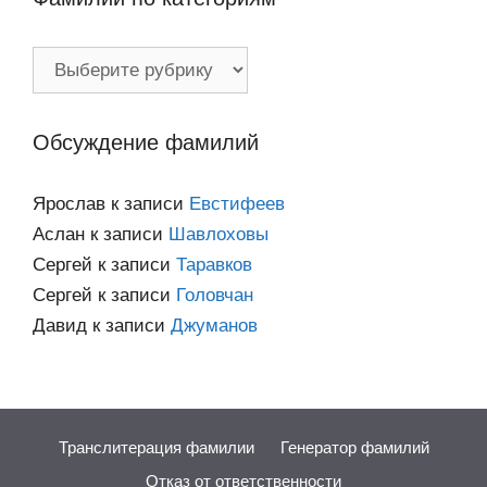
Фамилии
по
категориям
Обсуждение фамилий
Ярослав
к записи
Евстифеев
Аслан
к записи
Шавлоховы
Сергей
к записи
Таравков
Сергей
к записи
Головчан
Давид
к записи
Джуманов
Транслитерация фамилии
Генератор фамилий
Отказ от ответственности