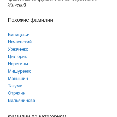
Жичский
Похожие фамилии
Биницевич
Нечаевский
Урезченко
Цилюрик
Неретины
Мишуренко
Манышин
Такуми
Отряхин
Вильянинова
Фамилии по категориям