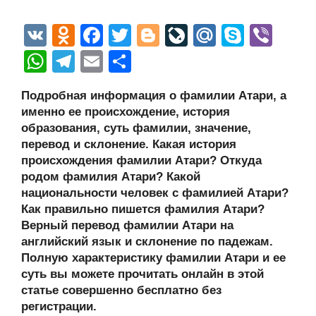
V
O
F
T
Bl
Li
M
S
Vi
K
d
a
wi
o
v
ail
ky
b
W
T
E
О
n
c
tt
g
e
.R
p
er
h
el
m
тп
Подробная информация о фамилии Атари, а
o
e
er
g
J
u
e
at
e
ail
р
именно ее происхождение, история
kl
b
er
o
s
gr
а
образования, суть фамилии, значение,
a
o
ur
перевод и склонение. Какая история
A
a
в
происхождения фамилии Атари? Откуда
ss
o
n
p
m
и
родом фамилия Атари? Какой
ni
k
al
p
ть
национальности человек с фамилией Атари?
Как правильно пишется фамилия Атари?
ki
Верный перевод фамилии Атари на
английский язык и склонение по падежам.
Полную характеристику фамилии Атари и ее
суть вы можете прочитать онлайн в этой
статье совершенно бесплатно без
регистрации.