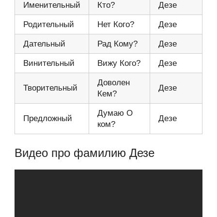
Именительный
Кто?
Дезе
Родительный
Нет Кого?
Дезе
Дательный
Рад Кому?
Дезе
Винительный
Вижу Кого?
Дезе
Доволен
Творительный
Дезе
Кем?
Думаю О
Предложный
Дезе
ком?
Видео про фамилию Дезе