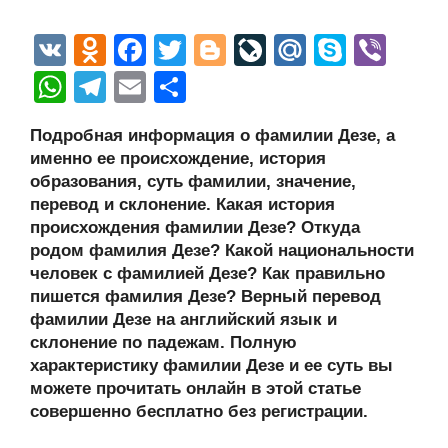
V
O
F
T
Bl
Li
M
S
Vi
K
d
a
wi
o
v
ail
ky
b
W
T
E
О
n
c
tt
g
e
.R
p
er
h
el
m
тп
Подробная информация о фамилии Дезе, а
o
e
er
g
J
u
e
at
e
ail
р
именно ее происхождение, история
kl
b
er
o
s
gr
а
образования, суть фамилии, значение,
a
o
ur
перевод и склонение. Какая история
A
a
в
происхождения фамилии Дезе? Откуда
ss
o
n
p
m
и
родом фамилия Дезе? Какой национальности
ni
k
al
p
ть
человек с фамилией Дезе? Как правильно
пишется фамилия Дезе? Верный перевод
ki
фамилии Дезе на английский язык и
склонение по падежам. Полную
характеристику фамилии Дезе и ее суть вы
можете прочитать онлайн в этой статье
совершенно бесплатно без регистрации.