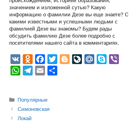
происхождением, историей образования,
значением и изложенной сутью? Какую
информацию о фамилии Дезе вы еще знаете? С
какими известными и успешными людьми с
фамилией Дезе вы знакомы? Будем рады
обсудить фамилию Дезе более подробно с
посетителями нашего сайта в комментариях.
V
O
F
T
Bl
Li
M
S
Vi
K
d
a
wi
o
v
ail
ky
b
W
T
E
О
n
c
tt
g
e
.R
p
er
h
el
m
тп
o
e
er
g
J
u
e
at
e
ail
р
kl
b
er
o
s
gr
а
Рубрики
Популярные
a
o
ur
A
a
в
Post
Симоновская
ss
o
n
navigation
p
m
и
Локай
ni
k
al
p
ть