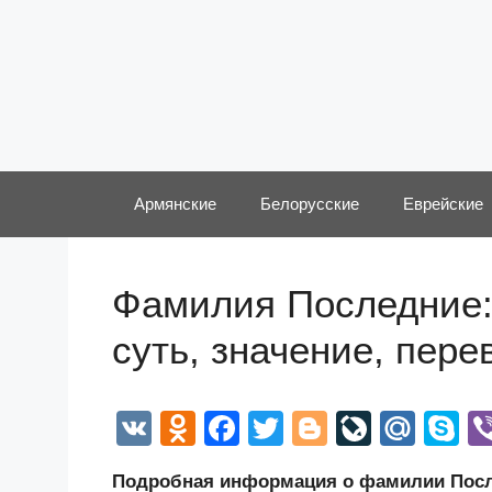
Перейти
к
содержимому
Армянские
Белорусские
Еврейские
Фамилия Последние:
суть, значение, пер
V
O
F
T
Bl
Li
M
S
K
d
a
wi
o
v
ail
k
Подробная информация о фамилии После