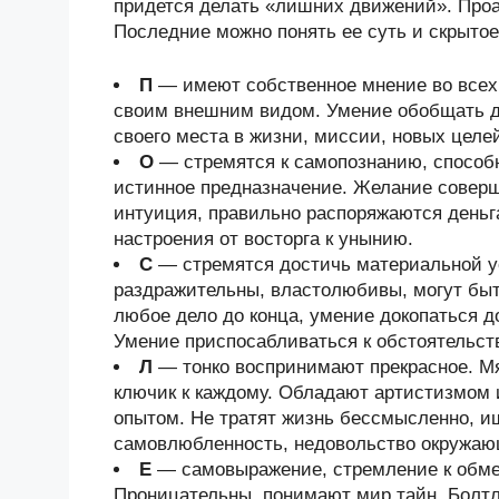
придется делать «лишних движений». Про
Последние можно понять ее суть и скрытое
П
— имеют собственное мнение во всех 
своим внешним видом. Умение обобщать де
своего места в жизни, миссии, новых целе
О
— стремятся к самопознанию, способ
истинное предназначение. Желание соверш
интуиция, правильно распоряжаются деньг
настроения от восторга к унынию.
С
— стремятся достичь материальной у
раздражительны, властолюбивы, могут быт
любое дело до конца, умение докопаться 
Умение приспосабливаться к обстоятельст
Л
— тонко воспринимают прекрасное. Мя
ключик к каждому. Обладают артистизмом
опытом. Не тратят жизнь бессмысленно, и
самовлюбленность, недовольство окружа
Е
— самовыражение, стремление к обмен
Проницательны, понимают мир тайн. Болтл