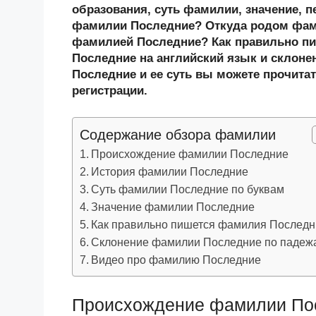
n
c
tt
g
e
.R
p
образования, суть фамилии, значение, п
o
e
er
g
J
u
e
фамилии Последние? Откуда родом фами
фамилией Последние? Как правильно п
kl
b
er
o
Последние на английский язык и склоне
a
o
ur
Последние и ее суть вы можете прочитат
ss
o
n
регистрации.
ni
k
al
Содержание обзора фамилии
ki
Происхождение фамилии Последние
История фамилии Последние
Суть фамилии Последние по буквам
Значение фамилии Последние
Как правильно пишется фамилия Последн
Склонение фамилии Последние по падеж
Видео про фамилию Последние
Происхождение фамилии По