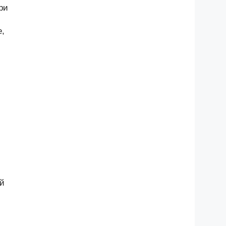
ри
е,
и
й