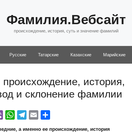
Фамилия.Вебсайт
происхождение, история, суть и значение фамилий
Русские
Татарские
Казахские
Марийские
 происхождение, история,
евод и склонение фамилии
Vi
W
T
E
О
y
b
h
el
m
тп
дние, а именно ее происхождение, история