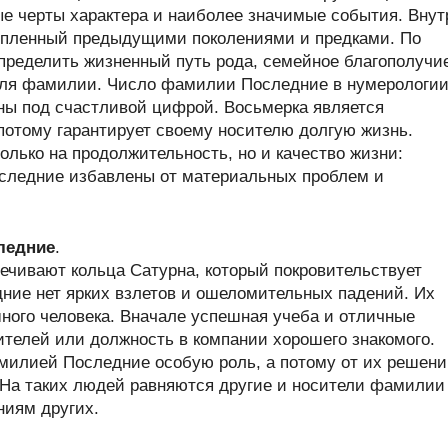
ые черты характера и наиболее значимые события. Внут
опленный предыдущими поколениями и предками. По
ределить жизненный путь рода, семейное благополучи
теля фамилии. Число фамилии Последние в нумерологи
ы под счастливой цифрой. Восьмерка является
потому гарантирует своему носителю долгую жизнь.
олько на продолжительность, но и качество жизни:
следние избавлены от материальных проблем и
ледние
.
ечивают кольца Сатурна, который покровительствует
ние нет ярких взлетов и ошеломительных падений. Их
ного человека. Вначале успешная учеба и отличные
ителей или должность в компании хорошего знакомого.
илией Последние особую роль, а потому от их решени
. На таких людей равняются другие и носители фамилии
ниям других.