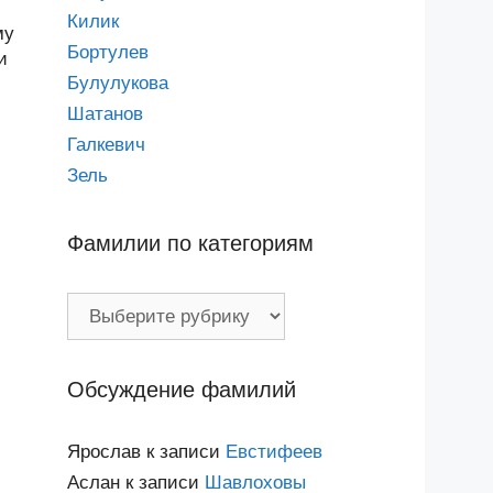
Килик
му
Бортулев
и
Булулукова
Шатанов
Галкевич
Зель
Фамилии по категориям
Фамилии
по
категориям
Обсуждение фамилий
Ярослав
к записи
Евстифеев
Аслан
к записи
Шавлоховы