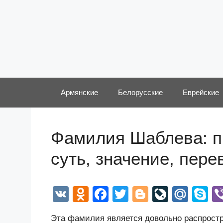
Перейти
к
содержимому
Армянские
Белорусские
Еврейские
Фамилия Шаблева: п
суть, значение, пер
V
O
F
T
Bl
Li
M
S
K
d
a
wi
o
v
ail
k
Эта фамилия является довольно распростра