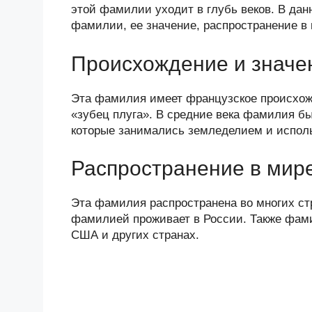
n
c
tt
g
e
.R
p
этой фамилии уходит в глубь веков. В да
o
e
er
g
J
u
e
фамилии, ее значение, распространение в
kl
b
er
o
Происхождение и значе
a
o
ur
ss
o
n
Эта фамилия имеет французское происхожд
ni
k
al
«зубец плуга». В средние века фамилия бы
которые занимались земледелием и исполь
ki
Распространение в мир
Эта фамилия распространена во многих ст
фамилией проживает в России. Также фами
США и других странах.