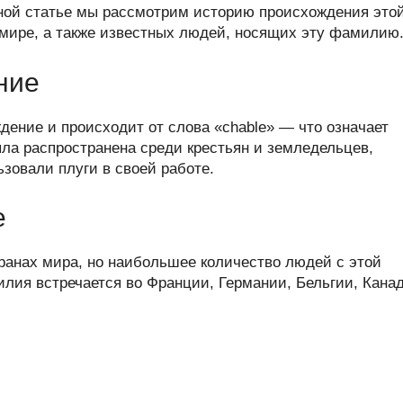
er
at
e
ail
р
нной статье мы рассмотрим историю происхождения это
s
gr
а
 мире, а также известных людей, носящих эту фамилию
A
a
в
ние
p
m
и
p
ть
ение и происходит от слова «chable» — что означает
ла распространена среди крестьян и земледельцев,
зовали плуги в своей работе.
е
ранах мира, но наибольшее количество людей с этой
лия встречается во Франции, Германии, Бельгии, Канад