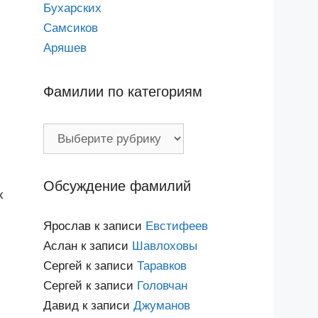
Бухарских
Самсиков
Аряшев
Фамилии по категориям
Фамилии
по
категориям
Обсуждение фамилий
х
Ярослав
к записи
Евстифеев
Аслан
к записи
Шавлоховы
Сергей
к записи
Таравков
Сергей
к записи
Головчан
Давид
к записи
Джуманов