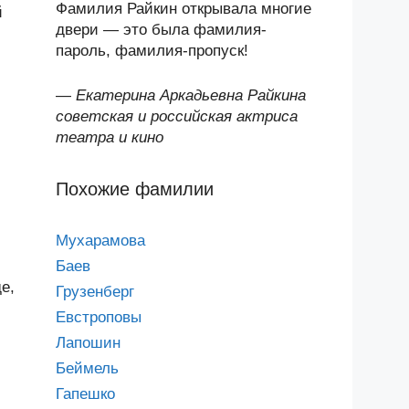
Фамилия Райкин открывала многие
й
двери — это была фамилия-
.
пароль, фамилия-пропуск!
—
Екатерина Аркадьевна Райкина
советская и российская актриса
театра и кино
Похожие фамилии
Мухарамова
Баев
е,
Грузенберг
Евстроповы
Лапошин
Беймель
Гапешко