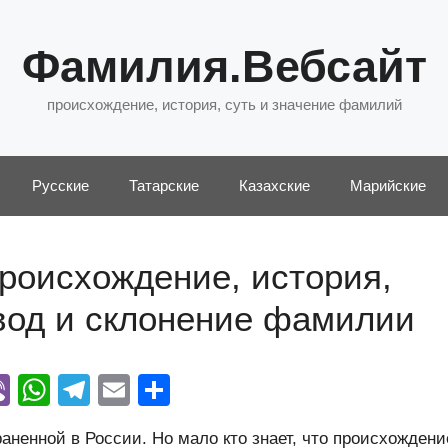
Фамилия.Вебсайт
происхождение, история, суть и значение фамилий
Русские
Татарские
Казахские
Марийские
роисхождение, история,
евод и склонение фамилии
Vi
W
T
E
О
y
b
h
el
m
тп
ненной в России. Но мало кто знает, что происхождени