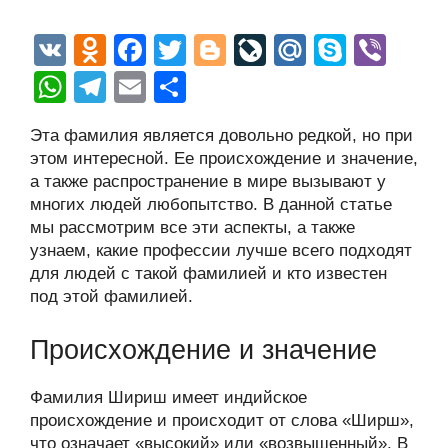
V
O
F
T
Bl
Li
M
S
Vi
K
d
a
wi
o
v
ail
ky
b
W
T
E
О
n
c
tt
g
e
.R
p
er
h
el
m
тп
Эта фамилия является довольно редкой, но при
o
e
er
g
J
u
e
at
e
ail
р
этом интересной. Ее происхождение и значение,
kl
b
er
o
s
gr
а
а также распространение в мире вызывают у
a
o
ur
многих людей любопытство. В данной статье
A
a
в
мы рассмотрим все эти аспекты, а также
ss
o
n
p
m
и
узнаем, какие профессии лучше всего подходят
ni
k
al
p
ть
для людей с такой фамилией и кто известен
под этой фамилией.
ki
Происхождение и значение
Фамилия Шириш имеет индийское
происхождение и происходит от слова «Ширш»,
что означает «высокий» или «возвышенный». В