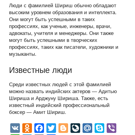
Люди с фамилией Шириш обычно обладают
высоким уровнем образования и интеллекта.
Они могут быть успешными в таких
профессиях, как ученые, инженеры, врачи,
адвокаты, учителя и менеджеры. Они также
могут быть успешными в творческих
профессиях, таких как писатели, художники и
музыканты.
Известные люди
Среди известных людей с этой фамилией
можно назвать индийских актеров — Адитью
Шириша и Арджуну Шириша. Также, есть
известный индийский профессиональный
боксер — Амит Шириш.
V
O
F
T
Bl
Li
M
S
Vi