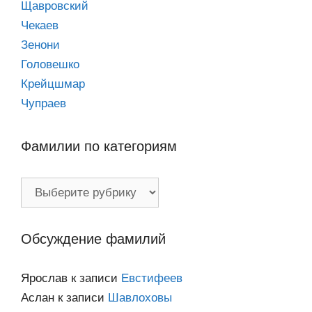
Щавровский
Чекаев
Зенони
Головешко
Крейцшмар
Чупраев
Фамилии по категориям
Фамилии
по
категориям
Обсуждение фамилий
Ярослав
к записи
Евстифеев
Аслан
к записи
Шавлоховы