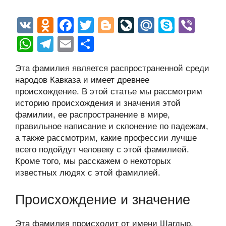
V
O
F
T
Bl
Li
M
S
Vi
K
d
a
wi
o
v
ail
ky
b
W
T
E
О
n
c
tt
g
e
.R
p
er
h
el
m
тп
Эта фамилия является распространенной среди
o
e
er
g
J
u
e
at
e
ail
р
народов Кавказа и имеет древнее
kl
b
er
o
s
gr
а
происхождение. В этой статье мы рассмотрим
a
o
ur
историю происхождения и значения этой
A
a
в
фамилии, ее распространение в мире,
ss
o
n
p
m
и
правильное написание и склонение по падежам,
ni
k
al
p
ть
а также рассмотрим, какие профессии лучше
всего подойдут человеку с этой фамилией.
ki
Кроме того, мы расскажем о некоторых
известных людях с этой фамилией.
Происхождение и значение
Эта фамилия происходит от имени Шагдыр,