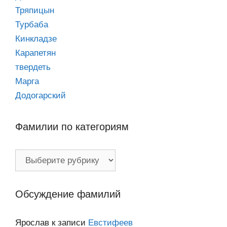
Тряпицын
Турбаба
Кинкладзе
Карапетян
твердеть
Марга
Додогарский
Фамилии по категориям
Фамилии
по
категориям
Обсуждение фамилий
Ярослав
к записи
Евстифеев